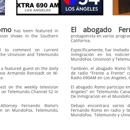
Romo
El abogado Fe
has been featured in
ision shows in the Southern
protagonista en varios program
California.
ted to comment on current
Específicamente, fue invitad
h the Univision and Telemundo
inmigración en los noticie
MundoFox, Univision y Telem
a featured guest on the daily
También, el abogado Romo fu
 Jose Armando Ronstadt on W-
de radio "Frente a Frente" 
a.
Radio 690AM en Los Angeles, C
st on the weekly television
El abogado Romo participo e
n on Telemundo Channel 52 in
Angeles" en Telemundo Canal 
De Inmigracion en el MundoFox
Attorney Fernando Romo's
Debajo encontrara varios 
ion on MundoFox, Telemundo,
Fernando Romo en radio y tel
MundoFox, Telemundo y Univi